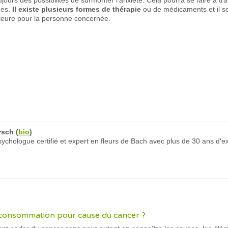
toujours des possibilités de surmonter l’anxiété. Cela pourra se faire à 
des.
Il existe plusieurs formes de thérapie
ou de médicaments et il s
lleure pour la personne concernée.
rsch
(
bio
)
chologue certifié et expert en fleurs de Bach avec plus de 30 ans d'e
 consommation pour cause du cancer ?