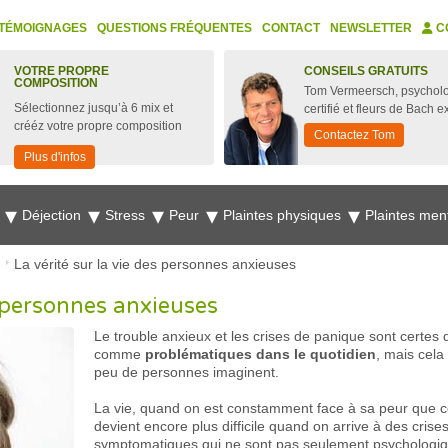
TÉMOIGNAGES
QUESTIONS FRÉQUENTES
CONTACT
NEWSLETTER
C
VOTRE PROPRE
CONSEILS GRATUITS
COMPOSITION
Tom Vermeersch, psychol
Sélectionnez jusqu’à 6 mix et
certifié et fleurs de Bach e
crééz votre propre composition
Contactez Tom
Plus d'infos
e
Déjection
Stress
Peur
Plaintes physiques
Plaintes men
La vérité sur la vie des personnes anxieuses
s personnes anxieuses
Le trouble anxieux et les crises de panique sont certes
comme
problématiques dans le quotidien
, mais cela
peu de personnes imaginent.
La vie, quand on est constamment face à sa peur que ce
devient encore plus difficile quand on arrive à des cris
symptomatiques qui ne sont pas seulement psychologiq