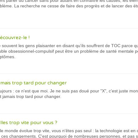
t parler du cancer sans pour autant en connaître les causes, les élém
blème. La recherche ne cesse de faire des progrès et de lancer des ét
écouvrez-le !
 souvent les gens plaisanter en disant qu'ils souffrent de TOC parce q
ouble obsessionnel-compulsif peut être un problème de santé mentale pé
mptômes.
jamais trop tard pour changer
ujours : ce n'est que moi. Je ne suis pas doué pour "X", c'est juste mon
st jamais trop tard pour changer.
les trop vite pour vous ?
e monde évolue trop vite, vous n'êtes pas seul : la technologie est en c
tous ces changements. C'est pourquoi de nombreuses personnes, et pas 