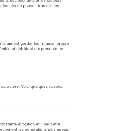
ents déclenchants et les facteurs
udes afin de pouvoir trouver des
u'ils aiment garder leur maison propre
nible et débilitant qui présente un
 caractère. Voici quelques raisons
onstante évolution et il peut être
seulement les générations plus âgées,