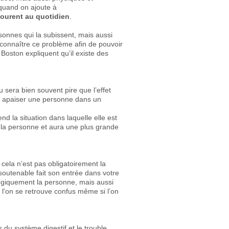
 quand on ajoute à
ourent au quotidien
.
sonnes qui la subissent, mais aussi
x connaître ce problème afin de pouvoir
 Boston expliquent qu’il existe des
 sera bien souvent pire que l’effet
ir apaiser une personne dans un
nd la situation dans laquelle elle est
e la personne et aura une plus grande
 cela n’est pas obligatoirement la
nsoutenable fait son entrée dans votre
logiquement la personne, mais aussi
t l'on se retrouve confus même si l’on
 du système digestif et le trouble