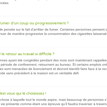
ancées.
e fumer d’un coup ou progressivement ?
 de pensée sur le fait d’arrêter de fumer. Certaines personnes pensent q
nuer de manière progressive la consommation des cigarettes laisserait 
e retour au travail si difficile ?
nnes ayant été congédiés pendant des mois sont maintenant rappelées au
 période de confinement, retournent au bureau. Et certains emplois ont
 sont menacées de licenciement et devront bientôt faire face à la rec
iode sans précédent à la maison est un véritable défi.
st vous qui le choisissez !
 chose à laquelle tout le monde aspire, mais beaucoup de personnes 
a vie présente comme étant une épreuve qu’il faudra traverser à travers