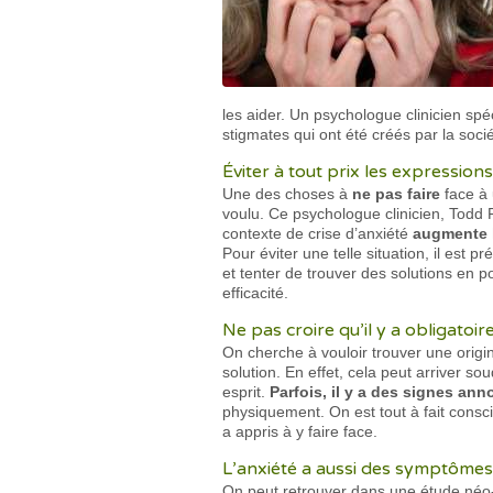
les aider. Un psychologue clinicien spéc
stigmates qui ont été créés par la soci
Éviter à tout prix les expression
Une des choses à
ne pas faire
face à 
voulu. Ce psychologue clinicien, Todd 
contexte de crise d’anxiété
augmente l
Pour éviter une telle situation, il est 
et tenter de trouver des solutions en p
efficacité.
Ne pas croire qu’il y a obligato
On cherche à vouloir trouver une origin
solution. En effet, cela peut arriver so
esprit.
Parfois, il y a des signes ann
physiquement. On est tout à fait consci
a appris à y faire face.
L’anxiété a aussi des symptôme
On peut retrouver dans une étude néo-z