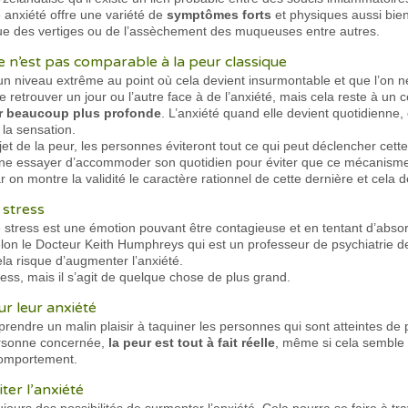
e anxiété offre une variété de
symptômes forts
et physiques aussi bi
 que des vertiges ou de l’assèchement des muqueuses entre autres.
 n’est pas comparable à la peur classique
 un niveau extrême au point où cela devient insurmontable et que l’on n
e retrouver un jour ou l’autre face à de l’anxiété, mais cela reste à un
r beaucoup plus profonde
. L’anxiété quand elle devient quotidienne, 
 la sensation.
jet de la peur, les personnes éviteront tout ce qui peut déclencher cette
e essayer d’accommoder son quotidien pour éviter que ce mécanisme s
ar on montre la validité le caractère rationnel de cette dernière et cela
 stress
 stress est une émotion pouvant être contagieuse et en tentant d’abso
lon le Docteur Keith Humphreys qui est un professeur de psychiatrie de 
la risque d’augmenter l’anxiété.
ess, mais il s’agit de quelque chose de plus grand.
r leur anxiété
dre un malin plaisir à taquiner les personnes qui sont atteintes de p
personne concernée,
la peur est tout à fait réelle
, même si cela semble i
 comportement.
ter l’anxiété