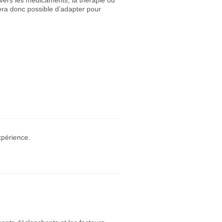
travers les médicaments, la thérapie ou
era donc possible d’adapter pour
xpérience.