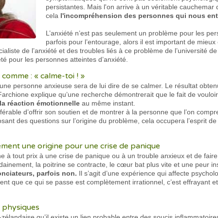
persistantes. Mais l'on arrive à un véritable cauchemar
cela
l'incompréhension des personnes qui nous ent
L’anxiété n’est pas seulement un problème pour les per
parfois pour l’entourage, alors il est important de mieu
ialiste de l’anxiété et des troubles liés à ce problème de l’université de
été pour les personnes atteintes d’anxiété.
s comme : « calme-toi ! »
une personne anxieuse sera de lui dire de se calmer. Le résultat obtenu
Farchione explique qu’une recherche démontrerait que le fait de voulo
a réaction émotionnelle
au même instant.
préférable d’offrir son soutien et de montrer à la personne que l’on compre
osant des questions sur l’origine du problème, cela occupera l’esprit d
irement une origine pour une crise de panique
e à tout prix à une crise de panique ou à un trouble anxieux et de faire
udainement, la poitrine se contracte, le cœur bat plus vite et une peur i
onciateurs, parfois non.
Il s’agit d’une expérience qui affecte psycho
ent que ce qui se passe est complètement irrationnel, c’est effrayant e
s physiques
élandaise qu’il existe un lien probable entre des soucis inflammatoires