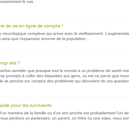
essairement le cas.
ne de vie en ligne de compte !
 neurologique complexe qui arrive avec le vieillissement. L’augmentation
ainsi que l’expansion énorme de la population...
rop vite ?
 parfois sembler que presque tout le monde a un problème de santé men
p prompts à coller des étiquettes aux gens, ou est-ce parce que nou
le se penche sur certains des problèmes qui découlent de ces question
guide pour les survivants
d'un membre de la famille ou d'un ami proche est probablement l'un des d
nous perdons un partenaire, un parent, un frère ou une sœur, nous som