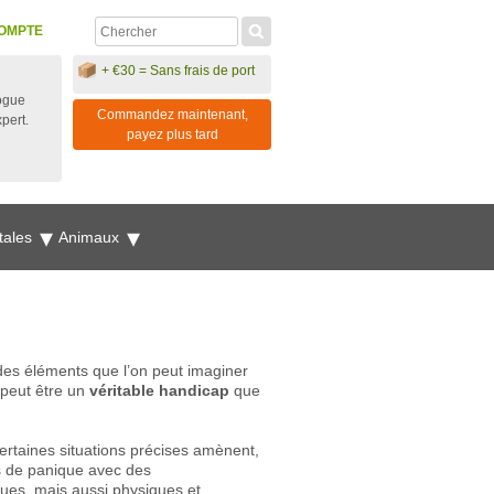
OMPTE
+ €30 = Sans frais de port
ogue
Commandez maintenant,
xpert.
payez plus tard
tales
Animaux
 des éléments que l’on peut imaginer
 peut être un
véritable handicap
que
rtaines situations précises amènent,
es de panique avec des
ues, mais aussi physiques et