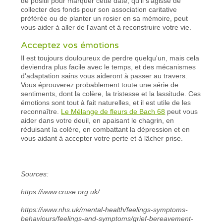
de positif pour marquer cette date, qu'il s'agisse de
collecter des fonds pour son association caritative
préférée ou de planter un rosier en sa mémoire, peut
vous aider à aller de l'avant et à reconstruire votre vie.
Acceptez vos émotions
Il est toujours douloureux de perdre quelqu'un, mais cela
deviendra plus facile avec le temps, et des mécanismes
d'adaptation sains vous aideront à passer au travers.
Vous éprouverez probablement toute une série de
sentiments, dont la colère, la tristesse et la lassitude. Ces
émotions sont tout à fait naturelles, et il est utile de les
reconnaître.
Le Mélange de fleurs de Bach 68
peut vous
aider dans votre deuil, en apaisant le chagrin, en
réduisant la colère, en combattant la dépression et en
vous aidant à accepter votre perte et à lâcher prise.
Sources:
https://www.cruse.org.uk/
https://www.nhs.uk/mental-health/feelings-symptoms-
behaviours/feelings-and-symptoms/grief-bereavement-