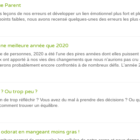
ue Parent
s leçons de nos erreurs et développer un lien émotionnel plus fort et p
s points faibles, nous avons recensé quelques-unes des erreurs les plus
une meilleure année que 2020
 de personnes, 2020 a été l'une des pires années dont elles puissen
ux ont apporté à nos vies des changements que nous n'aurions pas cru p
serons probablement encore confrontés à de nombreux défis. L'année 20
? Ou trop peu ?
on de trop réfléchir ? Vous avez du mal à prendre des décisions ? Ou 
comment trouver un équilibre.
 odorat en mangeant moins gras !