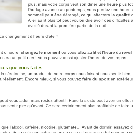
plus, mais votre corps veut son dîner une heure plus tôt
l’horloge avance au printemps, vous perdez une heure 
sommeil peut être dérangé, ce qui affectera
la qualité
Aller au lit plus tôt peut vouloir dire avoir des difficulté
éveillé durant la première partie de la nuit.
 ce changement d’heure d’été ?
nt d’heure,
changez le moment
où vous allez au lit et l’heure du réve
 sera un petit rien ! Vous pouvez aussi ajuster l’heure de vos repas.
ices que vous faites
a sérotonine, un produit de notre corps nous faisant nous sentir bien, 
ra réellement. Encore mieux, si vous pouvez
faire du sport
en extérieur
peut vous aider, mais restez attentif. Faire la sieste peut avoir un effet
vous sentir pire qu’avant. Ce sera certainement plus profitable de faire
el que l’alcool, caféine, nicotine, glutamate… Avant de dormir, essayez d
ndre. Soyez sûr que votre repas du soir soit pris assez tôt pour que vo