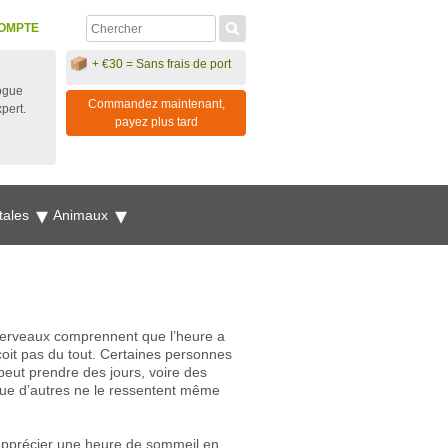
OMPTE
+ €30 = Sans frais de port
ogue
Commandez maintenant,
xpert.
payez plus tard
tales
Animaux
 cerveaux comprennent que l’heure a
çoit pas du tout. Certaines personnes
eut prendre des jours, voire des
que d’autres ne le ressentent même
apprécier une heure de sommeil en