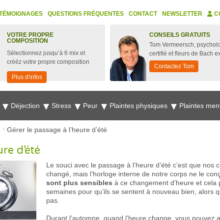
TÉMOIGNAGES
QUESTIONS FRÉQUENTES
CONTACT
NEWSLETTER
C
VOTRE PROPRE
CONSEILS GRATUITS
COMPOSITION
Tom Vermeersch, psychol
Sélectionnez jusqu’à 6 mix et
certifié et fleurs de Bach e
crééz votre propre composition
Contactez Tom
Plus d'infos
e
Déjection
Stress
Peur
Plaintes physiques
Plaintes men
Gérer le passage à l’heure d’été
re d’été
Le souci avec le passage à l’heure d’été c’est que nos
changé, mais l’horloge interne de notre corps ne le con
sont plus sensibles
à ce changement d’heure et cela p
semaines pour qu’ils se sentent à nouveau bien, alors 
pas.
Durant l’automne, quand l’heure change, vous pouvez 