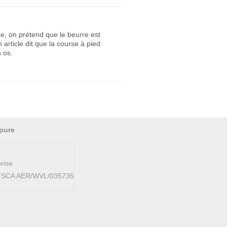
ée, on prétend que le beurre est
 article dit que la course à pied
s os.
pure
rise
AFSCA AER/WVL/035735