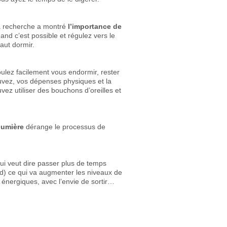
La recherche a montré
l’importance de
nd c’est possible et régulez vers le
aut dormir.
oulez facilement vous endormir, rester
uvez, vos dépenses physiques et la
ez utiliser des bouchons d’oreilles et
lumière
dérange le processus de
i veut dire passer plus de temps
aud) ce qui va augmenter les niveaux de
énergiques, avec l’envie de sortir…