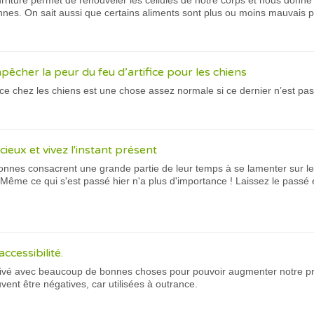
rriture permet de renouveler les cellules de notre corps et nous donne 
ennes. On sait aussi que certains aliments sont plus ou moins mauvais po
êcher la peur du feu d’artifice pour les chiens
fice chez les chiens est une chose assez normale si ce dernier n’est pas 
cieux et vivez l'instant présent
es consacrent une grande partie de leur temps à se lamenter sur le pa
! Même ce qui s'est passé hier n'a plus d'importance ! Laissez le passé e
ccessibilité.
rivé avec beaucoup de bonnes choses pour pouvoir augmenter notre prod
vent être négatives, car utilisées à outrance.