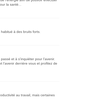
de l’énergie afin de pouvoir effectuer
ur la santé...
habitué à des bruits forts.
ssé et à s'inquiéter pour l'avenir.
t l'avenir derrière vous et profitez de
uctivité au travail, mais certaines