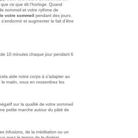
 que ce que dit l’horloge. Quand
de sommeil et votre rythme de
 de votre sommeil
pendant des jours.
s à s’endormir et augmenter le fait d’être
il de 10 minutes chaque jour pendant 6
cela aide notre corps à s’adapter au
 le matin, vous en ressentirez les
 négatif sur la qualité de votre sommeil
 une petite marche autour du pâté de
es infusions, de la méditation ou un
us ayez le temps de le digérer.