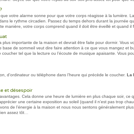
 ?
que votre alarme sonne pour que votre corps réagisse à la lumière. 
ans le rythme circadien. Passez du temps dehors durant la journée qua
te manière, votre corps comprend quand il doit être éveillé et quand il f
uat
 plus importante de la maison et devrait être faite pour dormir. Vous v
e base de sommeil veut dire faire attention à ce que vous mangez et b
 coucher tel que la lecture ou l’écoute de musique apaisante. Vous pouv
ion, d’ordinateur ou téléphone dans l’heure qui précède le coucher.
La 
sse et désespoir
antages. Cela donne une heure de lumière en plus chaque soir, ce qu
apprécier une certaine exposition au soleil (quand il n’est pas trop ch
vons de l’énergie à la maison et nous nous sentons généralement plus 
 bien assez tôt…