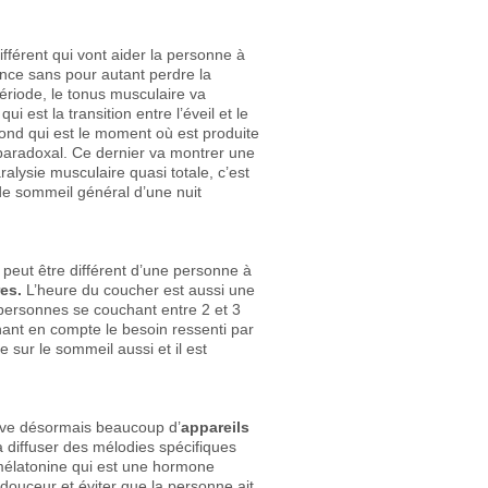
ifférent qui vont aider la personne à
ence sans pour autant perdre la
ériode, le tonus musculaire va
 est la transition entre l’éveil et le
ond qui est le moment où est produite
paradoxal. Ce dernier va montrer une
alysie musculaire quasi totale, c’est
de sommeil général d’une nuit
peut être différent d’une personne à
es.
L’heure du coucher est aussi une
s personnes se couchant entre 2 et 3
nant en compte le besoin ressenti par
 sur le sommeil aussi et il est
ouve désormais beaucoup d’
appareils
à diffuser des mélodies spécifiques
a mélatonine qui est une hormone
douceur et éviter que la personne ait