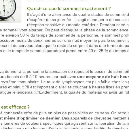
Qu’est-ce que le sommeil exactement ?
Il s’agit d’une alternance de quatre stades de sommeil d
récupérer de sa journée. Il s’agit d’une perte de consci
réception sensitive du monde extérieur. Pendant cette p
 sommeil vont alterner. On peut distinguer la phase de la somnolence qui
dre environ 50 % du temps de sommeil de la personne, le sommeil prof
t occuper moins de deux heures sur une nuit moyenne puis le sommeil 
yeux et du cerveau alors que le reste du corps et dans une forme de par
ves et le temps de sommeil paradoxal prend entre 20 et 25 % du temps 
a donner à la personne la sensation de repos et le besoin de sommeil 
aura besoin de 6 à 10 heures par nuit avec
une moyenne de huit heur
 le système immunitaire. Le taux de lymphocytes est plus faible chez le
es et minuit.?Il est important d’aller se coucher à heures fixes en pre
atigué le lendemain.?Évidemment, la qualité du matelas va avoir un rôle
est efficace ?
é connectée offre de plus en plus de possibilités en ce sens. On retr
 et même d’optimiser ce dernier
. Des appareils de chevet se mettent 
es lumières de couleurs spécifiques qui agissent sur la libération de l
éclenchera une lumière d’une autre couleur pour faciliter le réveil en 