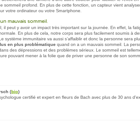
e sommeil profond. En plus de cette fonction, un capteur vient analyse
ur votre ordinateur ou votre Smartphone.
’un mauvais sommeil.
l peut y avoir un impact très important sur la journée. En effet, la fa
normale. En plus de cela, notre corps sera plus facilement soumis à des
e système immunitaire va aussi s’affaiblir et donc la personne sera plu
lus en plus problématique
quand on a un mauvais sommeil. La pers
dans des dépressions et des problèmes sérieux. Le sommeil est telleme
torture pouvant mener à la folie que de priver une personne de son somm
rsch
(
bio
)
chologue certifié et expert en fleurs de Bach avec plus de 30 ans d'e