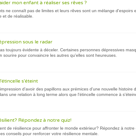
ider mon enfant à réaliser ses rêves ?
nts ne connaît pas de limites et leurs rêves sont un mélange d'espoirs 
 et de réalisable.
épression sous le radar
pas toujours évidente à déceler. Certaines personnes dépressives mas
n sourire pour convaincre les autres qu'elles sont heureuses.
'étincelle s'éteint
'impression d'avoir des papillons aux prémices d'une nouvelle histoir
dans une relation à long terme alors que l'étincelle commence à s'étein
ésilient? Répondez à notre quiz!
nt de résilience pour affronter le monde extérieur? Répondez à notre 
des conseils pour renforcer votre résilience mentale.