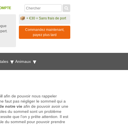
OMPTE
+ €30 = Sans frais de port
ogue
Commandez maintenant,
xpert.
payez plus tard
tales
Animaux
il
afin de pouvoir nous rappeler
 ne faut pas négliger le sommeil qui a
e notre vie
afin de pouvoir avoir une
ubles du sommeil sont un problème
ssite que l’on y prête attention. Il est
nale du sommeil pour pouvoir prendre