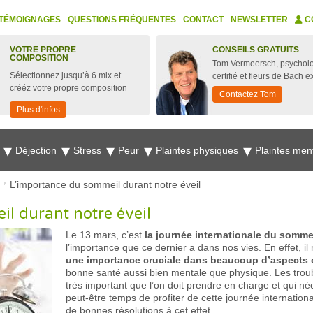
TÉMOIGNAGES
QUESTIONS FRÉQUENTES
CONTACT
NEWSLETTER
C
VOTRE PROPRE
CONSEILS GRATUITS
COMPOSITION
Tom Vermeersch, psychol
Sélectionnez jusqu’à 6 mix et
certifié et fleurs de Bach e
crééz votre propre composition
Contactez Tom
Plus d'infos
e
Déjection
Stress
Peur
Plaintes physiques
Plaintes men
L’importance du sommeil durant notre éveil
l durant notre éveil
Le 13 mars, c’est
la journée internationale du somme
l’importance que ce dernier a dans nos vies. En effet, il
une importance cruciale dans beaucoup d’aspects d
bonne santé aussi bien mentale que physique. Les tro
très important que l’on doit prendre en charge et qui néce
peut-être temps de profiter de cette journée internatio
de bonnes résolutions à cet effet.