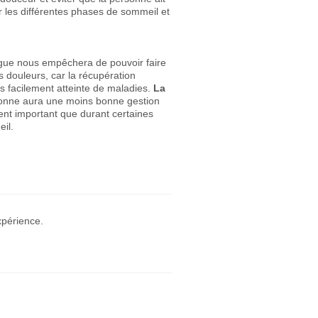
r les différentes phases de sommeil et
tigue nous empêchera de pouvoir faire
 douleurs, car la récupération
s facilement atteinte de maladies.
La
onne aura une moins bonne gestion
nt important que durant certaines
eil.
xpérience.