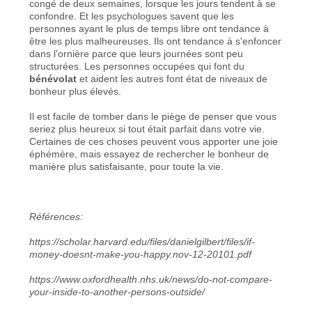
congé de deux semaines, lorsque les jours tendent à se
confondre. Et les psychologues savent que les
personnes ayant le plus de temps libre ont tendance à
être les plus malheureuses. Ils ont tendance à s'enfoncer
dans l'ornière parce que leurs journées sont peu
structurées. Les personnes occupées qui font du
bénévolat
et aident les autres font état de niveaux de
bonheur plus élevés.
Il est facile de tomber dans le piège de penser que vous
seriez plus heureux si tout était parfait dans votre vie.
Certaines de ces choses peuvent vous apporter une joie
éphémère, mais essayez de rechercher le bonheur de
manière plus satisfaisante, pour toute la vie.
Références:
https://scholar.harvard.edu/files/danielgilbert/files/if-
money-doesnt-make-you-happy.nov-12-20101.pdf
https://www.oxfordhealth.nhs.uk/news/do-not-compare-
your-inside-to-another-persons-outside/