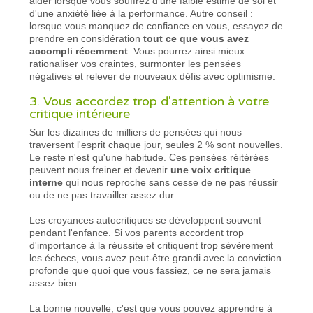
aider lorsque vous souffrez d'une faible estime de soi et
d'une anxiété liée à la performance. Autre conseil :
lorsque vous manquez de confiance en vous, essayez de
prendre en considération
tout ce que vous avez
accompli récemment
. Vous pourrez ainsi mieux
rationaliser vos craintes, surmonter les pensées
négatives et relever de nouveaux défis avec optimisme.
3. Vous accordez trop d'attention à votre
critique intérieure
Sur les dizaines de milliers de pensées qui nous
traversent l'esprit chaque jour, seules 2 % sont nouvelles.
Le reste n'est qu'une habitude. Ces pensées réitérées
peuvent nous freiner et devenir
une voix critique
interne
qui nous reproche sans cesse de ne pas réussir
ou de ne pas travailler assez dur.
Les croyances autocritiques se développent souvent
pendant l'enfance. Si vos parents accordent trop
d'importance à la réussite et critiquent trop sévèrement
les échecs, vous avez peut-être grandi avec la conviction
profonde que quoi que vous fassiez, ce ne sera jamais
assez bien.
La bonne nouvelle, c'est que vous pouvez apprendre à