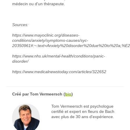
médecin ou d'un thérapeute.
Sources:
https://www.mayoclinic.org/diseases-
conditions/anxiety/symptoms-causes/syc-
20350961#:~:text=Anxiety%20disorder%20due%20to%20a,%
https://www.nhs.uk/mental-health/conditions/panic-
disorder/
https://www.medicalnewstoday.com/articles/322652
Créé par
Tom Vermeersch
(
bio
)
Tom Vermeersch est psychologue
certifié et expert en fleurs de Bach
avec plus de 30 ans d'expérience.