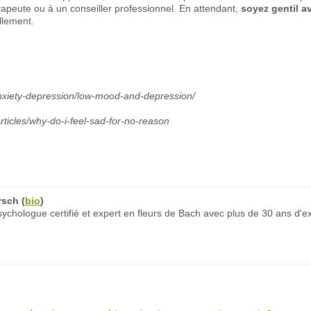
hérapeute ou à un conseiller professionnel. En attendant,
soyez gentil 
llement.
anxiety-depression/low-mood-and-depression/
rticles/why-do-i-feel-sad-for-no-reason
rsch
(
bio
)
chologue certifié et expert en fleurs de Bach avec plus de 30 ans d'e