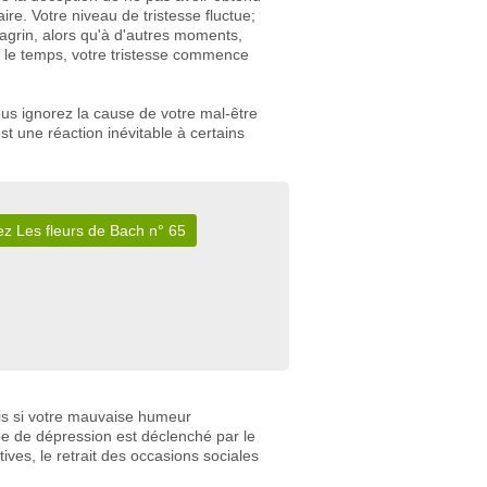
re. Votre niveau de tristesse fluctue;
agrin, alors qu'à d'autres moments,
 le temps, votre tristesse commence
us ignorez la cause de votre mal-être
t une réaction inévitable à certains
.
z Les fleurs de Bach n° 65
ais si votre mauvaise humeur
pe de dépression est déclenché par le
es, le retrait des occasions sociales