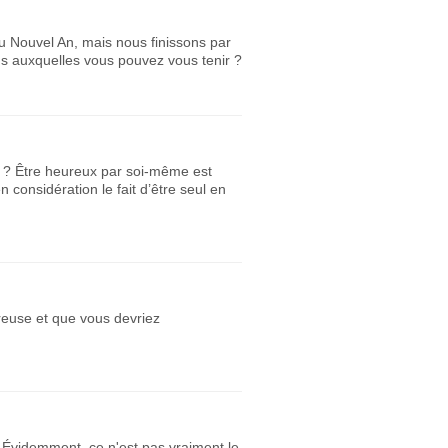
u Nouvel An, mais nous finissons par
ns auxquelles vous pouvez vous tenir ?
e ? Être heureux par soi-même est
 considération le fait d’être seul en
reuse et que vous devriez
? Évidemment, ce n'est pas vraiment le