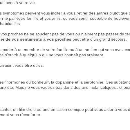
un sens à votre vie.
 symptômes peuvent vous inciter à vous retirer des autres plutôt que 
rrité par votre famille et vos amis, ou vous sentir coupable de bouleve
habituelles.
ue vos proches ne se soucient pas de vous ou n'aiment pas passer du t
ler de vos sentiments à vos proches
peut être d'un grand secours.
 parler à un membre de votre famille ou à un ami en qui vous avez co
le de s'ouvrir à quelqu'un qui ne vous connaît pas vraiment.
rraient vous être utiles:
s "hormones du bonheur", la dopamine et la sérotonine. Ces substanc
 l'anxiété. Mais ne vous vautrez pas dans des airs mélancoliques : cho
santer, un film drôle ou une émission comique peut vous aider à vous 
ement vous réconforter.