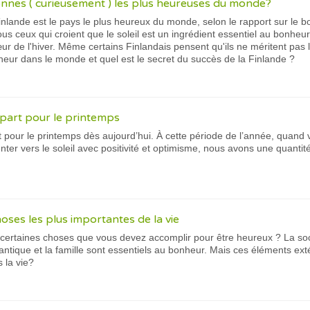
onnes ( curieusement ) les plus heureuses du monde?
Finlande est le pays le plus heureux du monde, selon le rapport sur le 
ous ceux qui croient que le soleil est un ingrédient essentiel au bonheur
ur de l'hiver. Même certains Finlandais pensent qu'ils ne méritent pas la
heur dans le monde et quel est le secret du succès de la Finlande ?
part pour le printemps
 pour le printemps dès aujourd’hui. À cette période de l’année, quand
ter vers le soleil avec positivité et optimisme, nous avons une quantité
hoses les plus importantes de la vie
a certaines choses que vous devez accomplir pour être heureux ? La so
antique et la famille sont essentiels au bonheur. Mais ces éléments exté
 la vie?