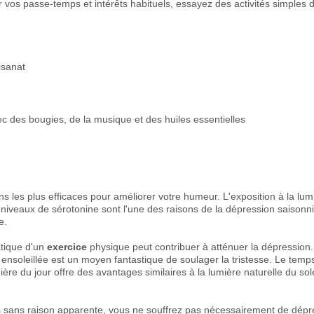
vos passe-temps et intérêts habituels, essayez des activités simples do
tisanat
 des bougies, de la musique et des huiles essentielles
ns les plus efficaces pour améliorer votre humeur. L'exposition à la lum
niveaux de sérotonine sont l'une des raisons de la dépression saisonnièr
e.
atique d'un
exercice
physique peut contribuer à atténuer la dépressio
ensoleillée est un moyen fantastique de soulager la tristesse. Le temps
re du jour offre des avantages similaires à la lumière naturelle du sole
ps sans raison apparente, vous ne souffrez pas nécessairement de dépres