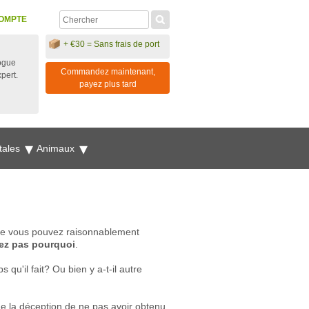
OMPTE
+ €30 = Sans frais de port
ogue
Commandez maintenant,
xpert.
payez plus tard
tales
Animaux
que vous pouvez raisonnablement
ez pas pourquoi
.
u'il fait? Ou bien y a-t-il autre
me la déception de ne pas avoir obtenu