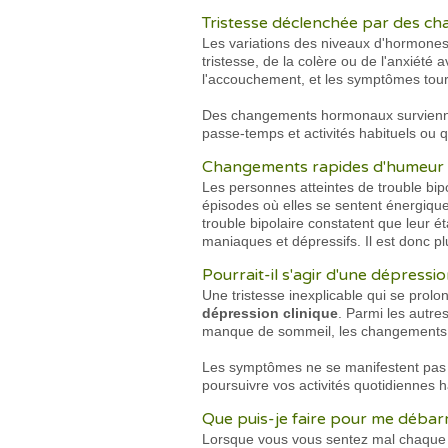
Tristesse déclenchée par des 
Les variations des niveaux d'hormones 
tristesse, de la colère ou de l'anxiét
l'accouchement, et les symptômes tourn
Des changements hormonaux survienn
passe-temps et activités habituels ou
Changements rapides d'humeur
Les personnes atteintes de trouble bi
épisodes où elles se sentent énergiqu
trouble bipolaire constatent que leur 
maniaques et dépressifs. Il est donc p
Pourrait-il s'agir d'une dépressio
Une tristesse inexplicable qui se prol
dépression clinique
. Parmi les autres
manque de sommeil, les changements d
Les symptômes ne se manifestent pas n
poursuivre vos activités quotidiennes 
Que puis-je faire pour me débarr
Lorsque vous vous sentez mal chaque jo