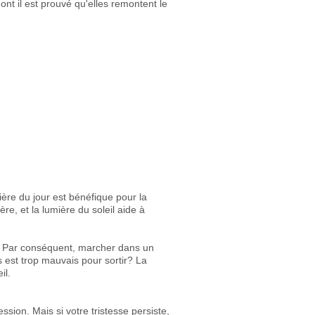
nt il est prouvé qu'elles remontent le
ière du jour est bénéfique pour la
e, et la lumière du soleil aide à
n. Par conséquent, marcher dans un
 est trop mauvais pour sortir? La
il.
sion. Mais si votre tristesse persiste,