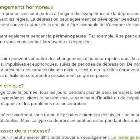
changements hormonaux
reproductives sont parfois à l'origine des symptômes de la dépression,
é avant les règles. La dépression peut également se développer
pendant 
ent souvent autour de la crainte d'être incapable de s'occuper de son 
ent également pendant la
périménopause
. Par exemple, il se peut q
 que vous vous sentiez larmoyante et dépassée.
polaire peuvent connaître des changements d'humeur rapides dans le 
es, impulsives et euphoriques, suivis de périodes de dépression. De n
état présente des caractéristiques mixtes, c'est-à-dire qu'elles éprou
lus difficile de comprendre précisément ce qui se passe.
n clinique?
onge toute la journée, tous les jours, pendant plus de deux semaines, e
 symptômes, citons le pessimisme, le sentiment d'inutilité ou de culpabilit
'appétit et les problèmes de concentration.
écessairement sous forme d'épisodes clairement définis, et il se pe
habituelles. Mais ce type de dépression peut persister pendant des ann
asser de la tristesse?
ur, il peut s'avérer difficile de trouver un soulagement.
Le mélange de