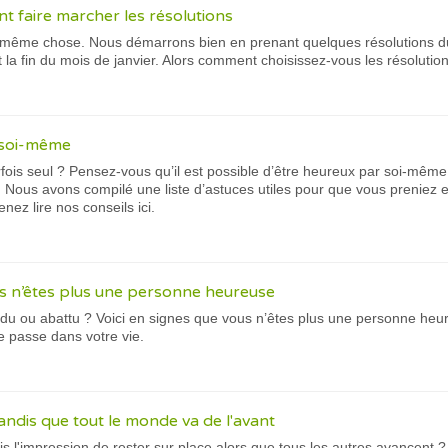
t faire marcher les résolutions
la même chose. Nous démarrons bien en prenant quelques résolutions d
la fin du mois de janvier. Alors comment choisissez-vous les résolutio
 soi-même
fois seul ? Pensez-vous qu’il est possible d’être heureux par soi-mêm
. Nous avons compilé une liste d’astuces utiles pour que vous preniez en
nez lire nos conseils ici.
s n’êtes plus une personne heureuse
du ou abattu ? Voici en signes que vous n’êtes plus une personne heu
e passe dans votre vie.
andis que tout le monde va de l'avant
is l'impression de rester sur place alors que tous les autres avancent 