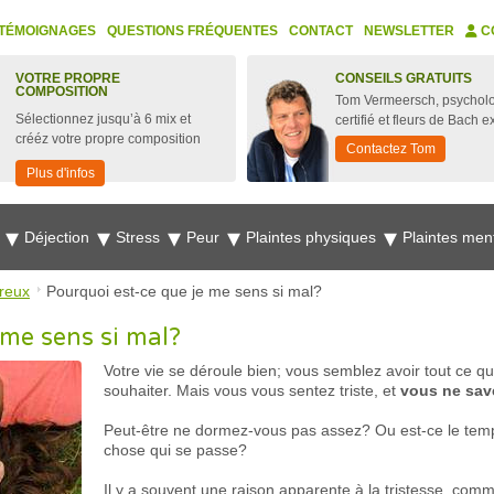
TÉMOIGNAGES
QUESTIONS FRÉQUENTES
CONTACT
NEWSLETTER
C
VOTRE PROPRE
CONSEILS GRATUITS
COMPOSITION
Tom Vermeersch, psychol
Sélectionnez jusqu’à 6 mix et
certifié et fleurs de Bach e
crééz votre propre composition
Contactez Tom
Plus d'infos
e
Déjection
Stress
Peur
Plaintes physiques
Plaintes men
reux
Pourquoi est-ce que je me sens si mal?
 me sens si mal?
Votre vie se déroule bien; vous semblez avoir tout ce 
souhaiter. Mais vous vous sentez triste, et
vous ne sav
Peut-être ne dormez-vous pas assez? Ou est-ce le temps q
chose qui se passe?
Il y a souvent une raison apparente à la tristesse, com