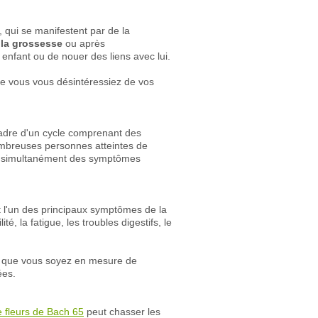
 qui se manifestent par de la
la grossesse
ou après
enfant ou de nouer des liens avec lui.
ue vous vous désintéressiez de vos
cadre d'un cycle comprenant des
ombreuses personnes atteintes de
vent simultanément des symptômes
st l'un des principaux symptômes de la
é, la fatigue, les troubles digestifs, le
ut que vous soyez en mesure de
ées.
 fleurs de Bach 65
peut chasser les