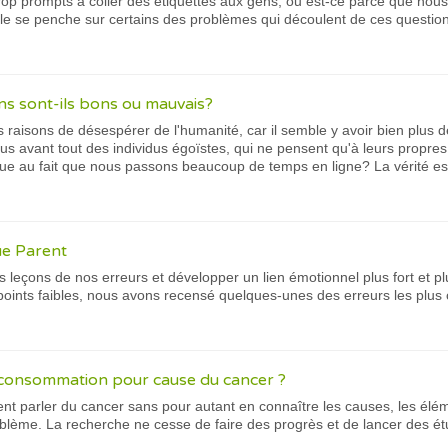
p prompts à coller des étiquettes aux gens, ou est-ce parce que nou
le se penche sur certains des problèmes qui découlent de ces question
ns sont-ils bons ou mauvais?
s raisons de désespérer de l'humanité, car il semble y avoir bien plu
avant tout des individus égoïstes, qui ne pensent qu'à leurs propre
due au fait que nous passons beaucoup de temps en ligne? La vérité es
ue Parent
s leçons de nos erreurs et développer un lien émotionnel plus fort et p
s points faibles, nous avons recensé quelques-unes des erreurs les plus
 consommation pour cause du cancer ?
t parler du cancer sans pour autant en connaître les causes, les élém
blème. La recherche ne cesse de faire des progrès et de lancer des ét