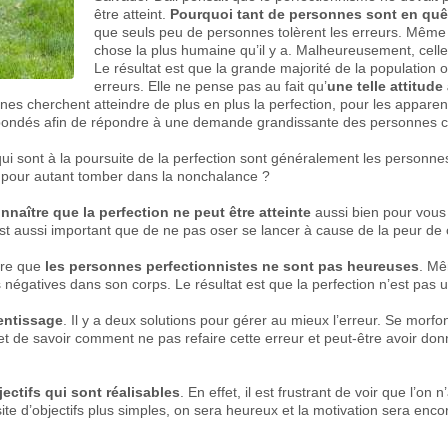
être atteint.
Pourquoi tant de personnes sont en quêt
que seuls peu de personnes tolèrent les erreurs. Même si 
chose la plus humaine qu’il y a. Malheureusement, celle
Le résultat est que la grande majorité de la population
erreurs. Elle ne pense pas au fait qu’
une telle attitud
es cherchent atteindre de plus en plus la perfection, pour les apparenc
 bondés afin de répondre à une demande grandissante des personnes co
qui sont à la poursuite de la perfection sont généralement les person
ns pour autant tomber dans la nonchalance ?
nnaître que la perfection ne peut être atteinte
aussi bien pour vous 
est aussi important que de ne pas oser se lancer à cause de la peur de
ître que
les personnes perfectionnistes ne sont pas heureuses
. Mê
négatives dans son corps. Le résultat est que la perfection n’est pas un
entissage
. Il y a deux solutions pour gérer au mieux l’erreur. Se morf
t de savoir comment ne pas refaire cette erreur et peut-être avoir do
jectifs qui sont réalisables
. En effet, il est frustrant de voir que l’on
ussite d’objectifs plus simples, on sera heureux et la motivation sera en