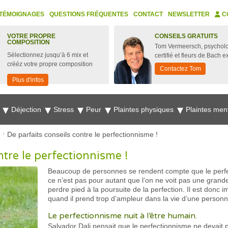
TÉMOIGNAGES
QUESTIONS FRÉQUENTES
CONTACT
NEWSLETTER
C
VOTRE PROPRE
CONSEILS GRATUITS
COMPOSITION
Tom Vermeersch, psychol
Sélectionnez jusqu’à 6 mix et
certifié et fleurs de Bach e
crééz votre propre composition
Contactez Tom
Plus d'infos
e
Déjection
Stress
Peur
Plaintes physiques
Plaintes men
De parfaits conseils contre le perfectionnisme !
ntre le perfectionnisme !
Beaucoup de personnes se rendent compte que le perfec
ce n’est pas pour autant que l’on ne voit pas une gran
perdre pied à la poursuite de la perfection. Il est donc 
quand il prend trop d’ampleur dans la vie d’une personn
Le perfectionnisme nuit à l’être humain.
Salvador Dali pensait que le perfectionnisme ne devait p