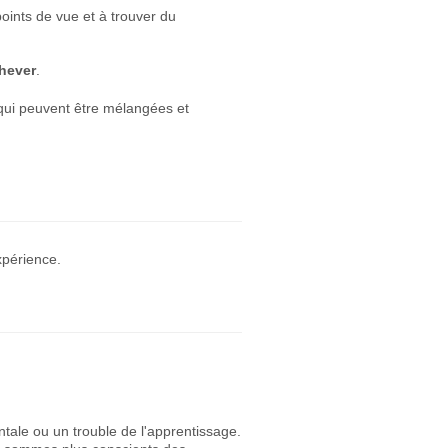
points de vue et à trouver du
chever
.
h qui peuvent être mélangées et
xpérience.
tale ou un trouble de l'apprentissage.