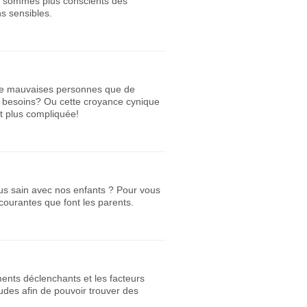
s sommes plus conscients des
s sensibles.
s de mauvaises personnes que de
s besoins? Ou cette croyance cynique
t plus compliquée!
lus sain avec nos enfants ? Pour vous
 courantes que font les parents.
ents déclenchants et les facteurs
udes afin de pouvoir trouver des