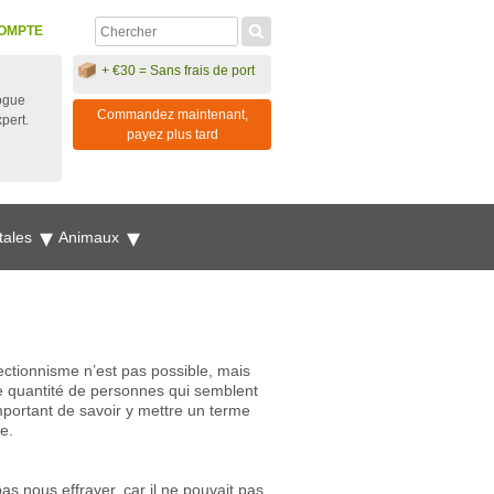
OMPTE
+ €30 = Sans frais de port
ogue
Commandez maintenant,
xpert.
payez plus tard
tales
Animaux
tionnisme n’est pas possible, mais
de quantité de personnes qui semblent
important de savoir y mettre un terme
e.
as nous effrayer, car il ne pouvait pas