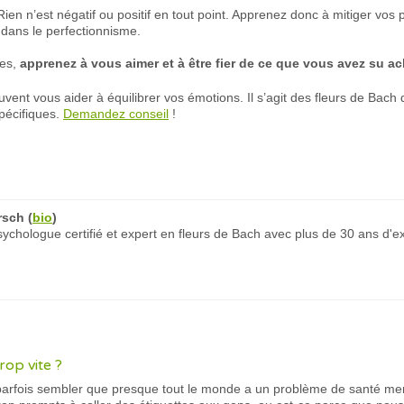
 Rien n’est négatif ou positif en tout point. Apprenez donc à mitiger vos 
f dans le perfectionnisme.
res,
apprenez à vous aimer et à être fier de ce que vous avez su a
peuvent vous aider à équilibrer vos émotions. Il s’agit des fleurs de Bac
pécifiques.
Demandez conseil
!
rsch
(
bio
)
chologue certifié et expert en fleurs de Bach avec plus de 30 ans d'e
rop vite ?
 parfois sembler que presque tout le monde a un problème de santé men