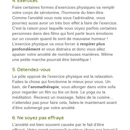
4. Exercices
Faire certaines formes d’exercices physiques va remplir
votre corps de sérotonine, l’hormone du bien-être.
Comme l’anxiété vous noie sous l’adrénaline, vous
pourriez aussi avoir un très bon effet à faire de l’exercice.
C’est la raison pour laquelle vous voyez parfois certaines
personnes dans des films qui font partir leurs émotions
sur un coussin quand ils sont de mauvaise humeur !
L’exercice physique va vous forcer à
respirer plus
profondément
et vous distraira et donc vous allez
apaiser votre anxiété de nombreuses manières. Même
une petite marche pourrait être bénéfique !
5. Détendez-vous
Le pôle opposé de l’exercice physique est la relaxation.
Faites la chose qui fonctionne le mieux pour vous. Un
bain, de
l’aromathérapie
, vous allonger dans votre sofa
pour regarder un film ou lire un livre. Le yoga ou la
méditation. Recevez un massage, faites de la cuisine…
n’attendez pas pour faire cela, faites-le maintenant avant
d’être submergé par votre anxiété.
6. Ne soyez pas effrayé
L’anxiété est bien souvent causée par le fait d’être
effrayé. Votre esprit reconnaît quelque chose par lequel il